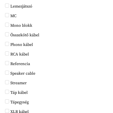
Lemezjátszó
MC
Mono blokk
Összekötő kábel
Phono kábel
RCA kábel
Referencia
Speaker cable
Streamer
Táp kábel
Tápegység
XLR kábel