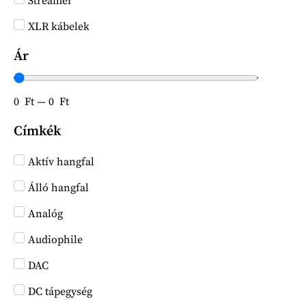
Streamer
XLR kábelek
Ár
0
Ft
—
0
Ft
Címkék
Aktív hangfal
Álló hangfal
Analóg
Audiophile
DAC
DC tápegység