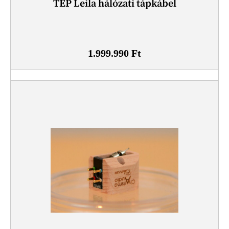
TEP Leila hálózati tápkábel
1.999.990
Ft