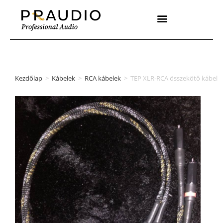
Kezdőlap
>
Kábelek
>
RCA kábelek
>
TEP XLR-RCA összekötő kábel