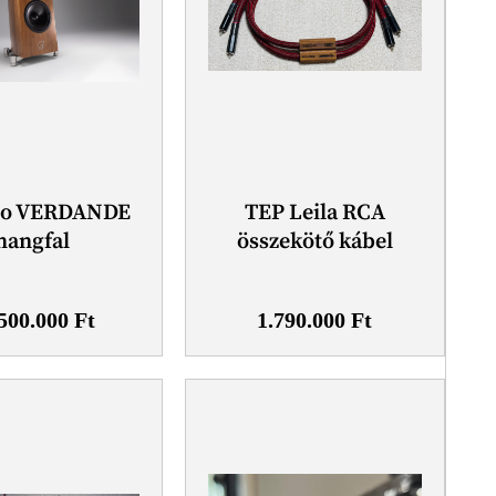
io VERDANDE
TEP Leila RCA
hangfal
összekötő kábel
.500.000
Ft
1.790.000
Ft