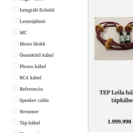
Integrált Erősítő
Lemezjátszó
MC
Mono blokk
Összekötő kábel
Phono kábel
RCA kábel
Referencia
TEP Leila há
tápkábe
Speaker cable
Streamer
1.999.990
Táp kábel