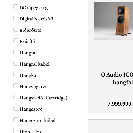
DC tápegység
Digitális erősítő
Előerősítő
Erősítő
Hangfal
Hangfal kábel
O Audio IC
Hangkar
hangfa
Hangsugárzó
Hangszedő (Cartridge)
7.999.990
Hangszóró
Hangszóró kábel
High - End