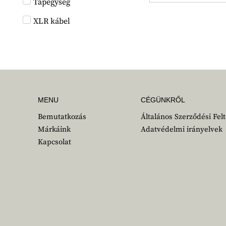
Tápegység
XLR kábel
MENU
CÉGÜNKRŐL
Bemutatkozás
Általános Szerződési Felt
Márkáink
Adatvédelmi irányelvek
Kapcsolat