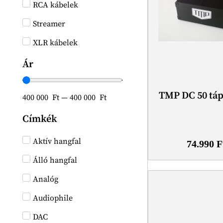
RCA kábelek
Streamer
XLR kábelek
Ár
TMP DC 50 tá
400 000
Ft
—
400 000
Ft
Címkék
Aktív hangfal
74.990
F
Álló hangfal
Analóg
Audiophile
DAC