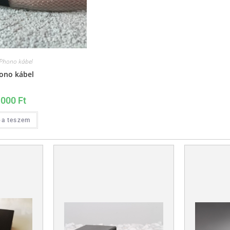
Phono kábel
ono kábel
.000
Ft
ba teszem