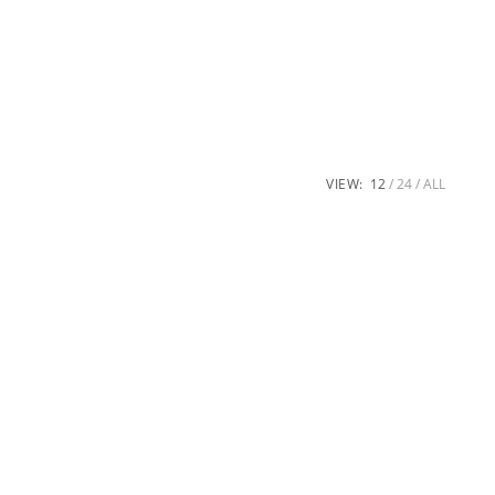
KAPCSOLAT
*JELENTKEZZEN BE DEMORA!
VIEW:
12
24
ALL