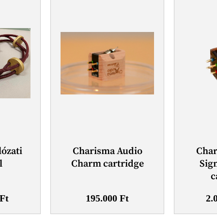
lózati
Charisma Audio
Char
l
Charm cartridge
Sig
c
Ft
195.000
Ft
2.