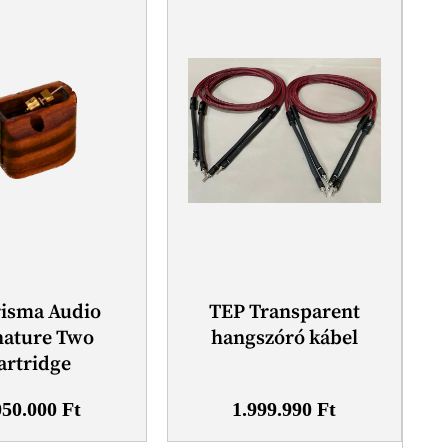
isma Audio
TEP Transparent
nature Two
hangszóró kábel
artridge
050.000
Ft
1.999.990
Ft