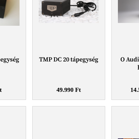
pegység
TMP DC 20 tápegység
O Aud
t
49.990
Ft
14