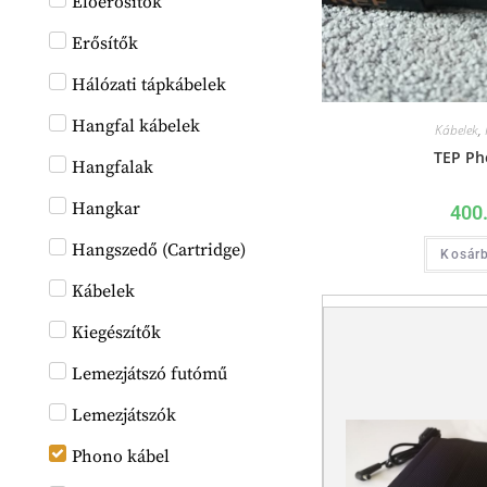
Előerősítők
Erősítők
Hálózati tápkábelek
Hangfal kábelek
Kábelek
,
TEP Ph
Hangfalak
Hangkar
400
Hangszedő (Cartridge)
Kosár
Kábelek
Kiegészítők
Lemezjátszó futómű
Lemezjátszók
Phono kábel