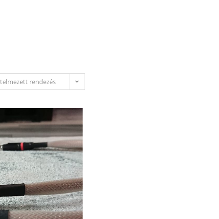
MÁRKÁINK
TERMÉKEK
SZOLGÁLTATÁSOK
telmezett rendezés