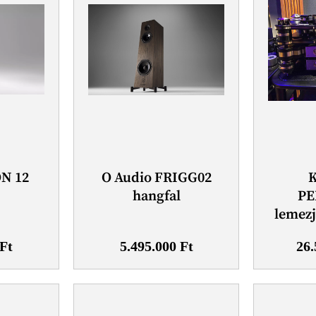
ON 12
O Audio FRIGG02
l
hangfal
PE
lemezj
Ft
5.495.000
Ft
26