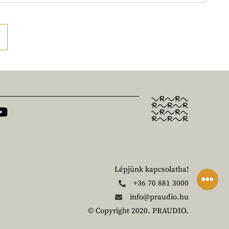
Lépjünk kapcsolatba!
+36 70 881 3000
info@praudio.hu
© Copyright 2020. PRAUDIO.