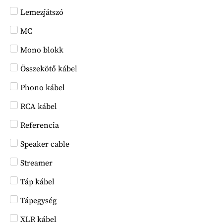
Lemezjátszó
MC
Mono blokk
Összekötő kábel
Phono kábel
RCA kábel
Referencia
Speaker cable
Streamer
Táp kábel
Tápegység
XLR kábel