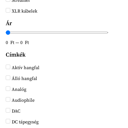
Streamer
XLR kábelek
Ár
0
Ft
—
0
Ft
Címkék
Aktív hangfal
Álló hangfal
Analóg
Audiophile
DAC
DC tápegység