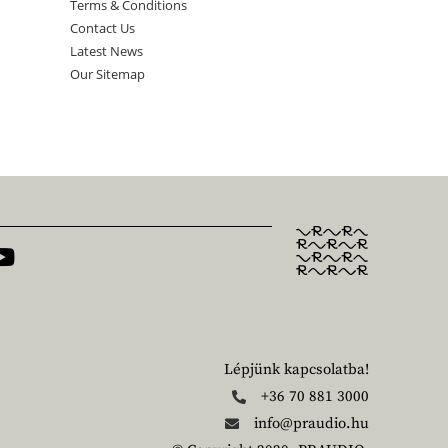
Terms & Conditions
Contact Us
Latest News
Our Sitemap
Lépjünk kapcsolatba!
+36 70 881 3000
info@praudio.hu