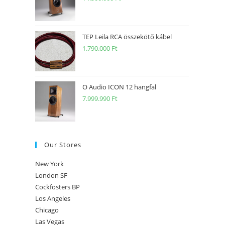
TEP Leila RCA összekötő kábel
1.790.000
Ft
O Audio ICON 12 hangfal
7.999.990
Ft
Our Stores
New York
London SF
Cockfosters BP
Los Angeles
Chicago
Las Vegas