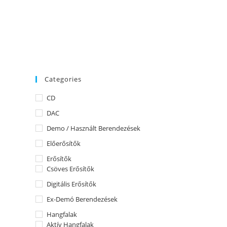
KAPCSOLAT
*JELENTKEZZEN BE DEMORA!
Categories
CD
DAC
Demo / Használt Berendezések
Előerősítők
Erősítők
Csöves Erősítők
Digitális Erősítők
Ex-Demó Berendezések
Hangfalak
Aktív Hangfalak