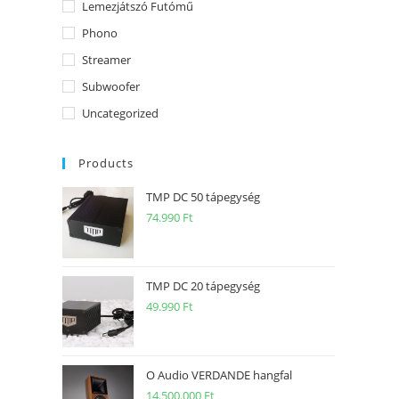
Lemezjátszó Futómű
Phono
Streamer
Subwoofer
Uncategorized
Products
TMP DC 50 tápegység
74.990
Ft
TMP DC 20 tápegység
49.990
Ft
O Audio VERDANDE hangfal
14.500.000
Ft