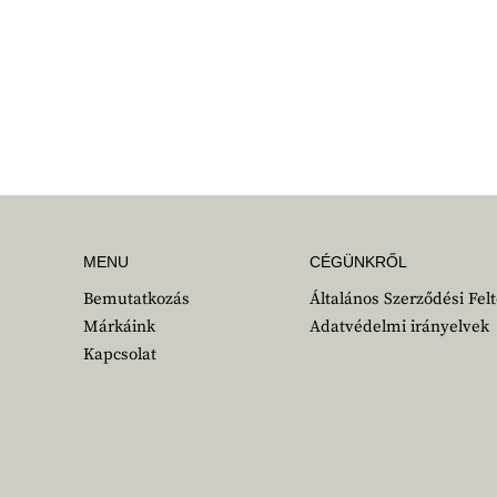
MENU
CÉGÜNKRŐL
Bemutatkozás
Általános Szerződési Felt
Márkáink
Adatvédelmi irányelvek
Kapcsolat